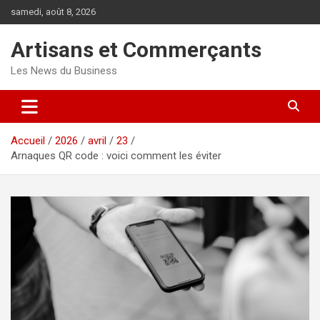
Aller
samedi, août 8, 2026
au
contenu
Artisans et Commerçants
Les News du Business
Accueil
2026
avril
23
Arnaques QR code : voici comment les éviter