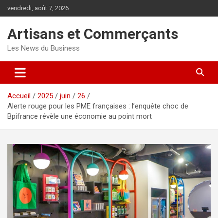
Aller
vendredi, août 7, 2026
au
contenu
Artisans et Commerçants
Les News du Business
Accueil
2025
juin
26
Alerte rouge pour les PME françaises : l’enquête choc de
Bpifrance révèle une économie au point mort