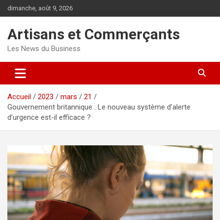
Aller
dimanche, août 9, 2026
au
contenu
Artisans et Commerçants
Les News du Business
Accueil
2023
mars
21
Gouvernement britannique : Le nouveau système d’alerte
d’urgence est-il efficace ?