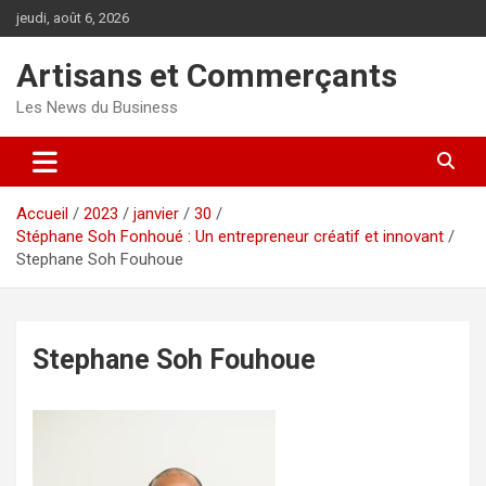
Aller
jeudi, août 6, 2026
au
contenu
Artisans et Commerçants
Les News du Business
Accueil
2023
janvier
30
Stéphane Soh Fonhoué : Un entrepreneur créatif et innovant
Stephane Soh Fouhoue
Stephane Soh Fouhoue