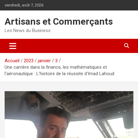
Aller
vendredi, août 7, 2026
au
contenu
Artisans et Commerçants
Les News du Business
Accueil
2023
janvier
3
Une carrière dans la finance, les mathématiques et
l’aéronautique : L’histoire de la réussite d’Imad Lahoud